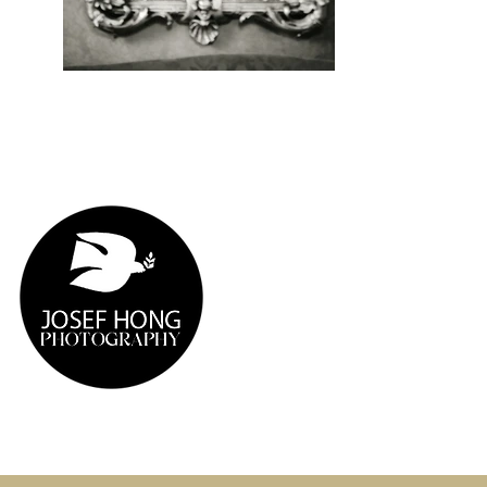
HOCHZEITSFOTOGRAF IN NRW
FOTOREPORTAGEN
BUNDESWEIT & INTERNATIONAL
Do Not Sell My Personal Information